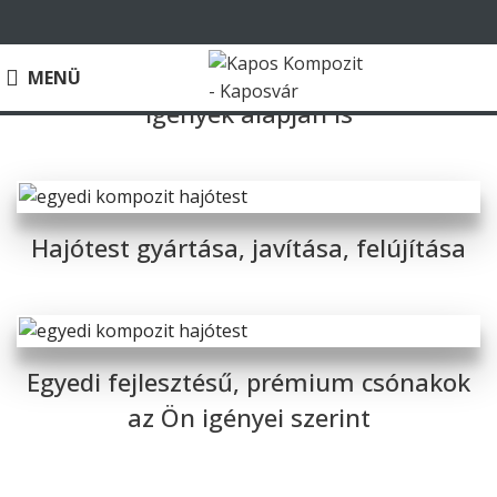
Kompozit elemek gyártása, akár egyedi
MENÜ
igények alapján is
Bővebben a kompozit gyártásról
Hajótest gyártása, javítása, felújítása
Bővebben
Egyedi fejlesztésű, prémium csónakok
az Ön igényei szerint
Bővebben