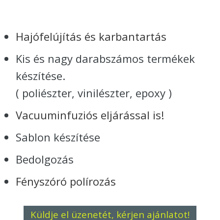
Hajófelújítás és karbantartás
Kis és nagy darabszámos termékek
készítése.
( poliészter, vinilészter, epoxy )
Vacuuminfuziós eljárással is!
Sablon készítése
Bedolgozás
Fényszóró polírozás
Küldje el üzenetét, kérjen ajánlatot!