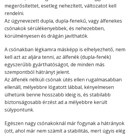
megerősítettet, esetleg nehezített, változatot kell
rendelni.
Az úgynevezett dupla, dupla-fenekű, vagy álfenekes
csónakok sérülékenyebbek, és nehezebben,
körülményesen és drágán javíthatók.
A csónakban légkamra másképp is elhelyezhető, nem
kell azt az aljára tenni, az álfenék (dupla-fenék)
egyszerűbb gyárthatóságot, de minden más
szempontból hátrányt jelent.
Az álfenék nélküli csónak ütés ellen rugalmasabban
ellenáll, mélyebbre lógatott lábbal, kényelmesen
ülhetünk benne hosszabb ideig is, és stabilabb
biztonságosabb érzést ad a mélyebbre került
súlypontunk.
Egészen nagy csónakoknál már fogynak a hátrányok
(ott, ahol már nem számít a stabilitás, mert úgyis elég