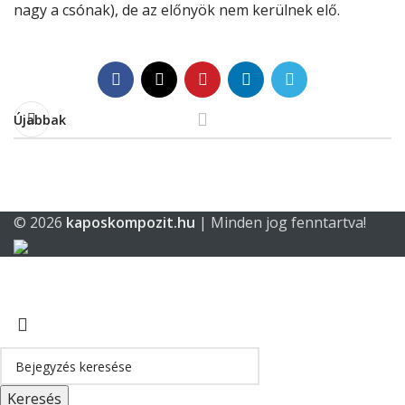
nagy a csónak), de az előnyök nem kerülnek elő.
Újabbak
© 2026
kaposkompozit.hu
| Minden jog fenntartva!
Keresés