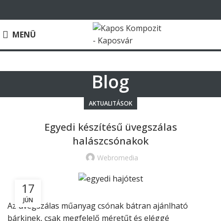
MENÜ
Blog
AKTUALITÁSOK
Egyedi készítésű üvegszálas
halászcsónakok
Webromedia
17
JÚN
Az üvegszálas műanyag csónak bátran ajánlható
bárkinek, csak megfelelő méretűt és eléggé