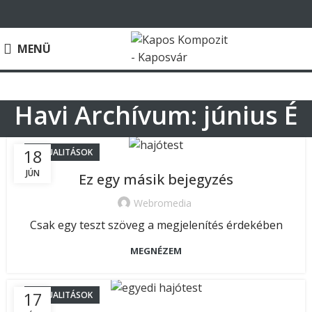
MENÜ
Havi Archívum: június É
18
AKTUALITÁSOK
JÚN
Ez egy másik bejegyzés
Webromedia
Csak egy teszt szöveg a megjelenítés érdekében
MEGNÉZEM
17
AKTUALITÁSOK