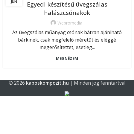
JÚN
Egyedi készítésű üvegszálas
halászcsónakok
Webromedia
Az üvegszálas műanyag csónak bátran ajánlható
bárkinek, csak megfelelő méretűt és eléggé
megerősítettet, esetleg...
MEGNÉZEM
© 2026
kaposkompozit.hu
| Minden jog fenntartva!